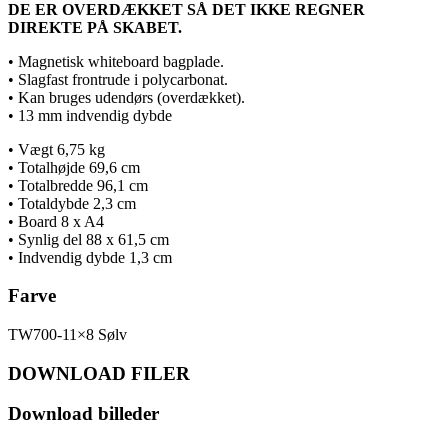
DE ER OVERDÆKKET SÅ DET IKKE REGNER
DIREKTE PÅ SKABET.
• Magnetisk whiteboard bagplade.
• Slagfast frontrude i polycarbonat.
• Kan bruges udendørs (overdækket).
• 13 mm indvendig dybde
• Vægt 6,75 kg
• Totalhøjde 69,6 cm
• Totalbredde 96,1 cm
• Totaldybde 2,3 cm
• Board 8 x A4
• Synlig del 88 x 61,5 cm
• Indvendig dybde 1,3 cm
Farve
TW700-11×8 Sølv
DOWNLOAD FILER
Download billeder