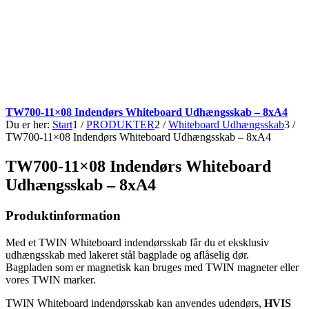
TW700-11×08 Indendørs Whiteboard Udhængsskab – 8xA4
Du er her:
Start
1
/
PRODUKTER
2
/
Whiteboard Udhængsskab
3
/
TW700-11×08 Indendørs Whiteboard Udhængsskab – 8xA4
TW700-11×08 Indendørs Whiteboard
Udhængsskab – 8xA4
Produktinformation
Med et TWIN Whiteboard indendørsskab får du et eksklusiv
udhængsskab med lakeret stål bagplade og aflåselig dør.
Bagpladen som er magnetisk kan bruges med TWIN magneter eller
vores TWIN marker.
TWIN Whiteboard indendørsskab kan anvendes udendørs,
HVIS