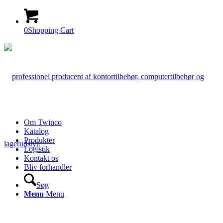
0
Shopping Cart
Om Twinco
Katalog
Produkter
Logistik
Kontakt os
Bliv forhandler
Søg
Menu
Menu