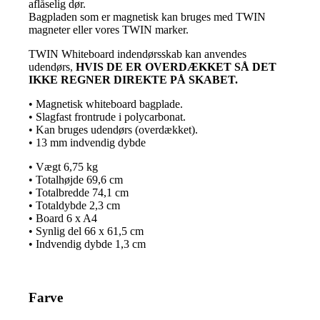
aflåselig dør.
Bagpladen som er magnetisk kan bruges med TWIN
magneter eller vores TWIN marker.
TWIN Whiteboard indendørsskab kan anvendes
udendørs,
HVIS DE ER OVERDÆKKET SÅ DET
IKKE REGNER DIREKTE PÅ SKABET.
• Magnetisk whiteboard bagplade.
• Slagfast frontrude i polycarbonat.
• Kan bruges udendørs (overdækket).
• 13 mm indvendig dybde
• Vægt 6,75 kg
• Totalhøjde 69,6 cm
• Totalbredde 74,1 cm
• Totaldybde 2,3 cm
• Board 6 x A4
• Synlig del 66 x 61,5 cm
• Indvendig dybde 1,3 cm
Farve