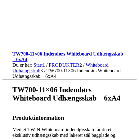
TW700-11×06 Indendørs Whiteboard Udhængsskab
– 6xA4
Du er her:
Start
1
/
PRODUKTER
2
/
Whiteboard
Udhængsskab
3
/
TW700-11×06 Indendørs Whiteboard
Udhængsskab – 6xA4
TW700-11×06 Indendørs
Whiteboard Udhængsskab – 6xA4
Produktinformation
Med et TWIN Whiteboard indendørsskab får du et
eksklusiv udhængsskab med lakeret stål bagplade og