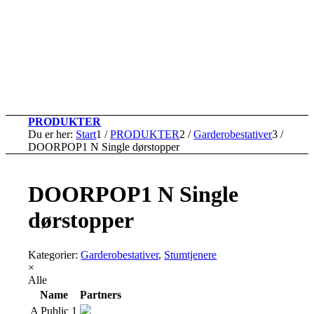
PRODUKTER
Du er her:
Start
1
/
PRODUKTER
2
/
Garderobestativer
3
/
DOORPOP1 N Single dørstopper
DOORPOP1 N Single
dørstopper
Kategorier:
Garderobestativer
,
Stumtjenere
×
Alle
Name
Partners
A Public 1