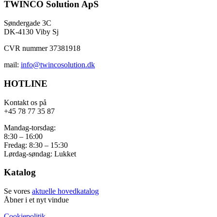
TWINCO Solution ApS
Søndergade 3C
DK-4130 Viby Sj
CVR nummer 37381918
mail:
info@twincosolution.dk
HOTLINE
Kontakt os på
+45 78 77 35 87
Mandag-torsdag:
8:30 – 16:00
Fredag: 8:30 – 15:30
Lørdag-søndag: Lukket
Katalog
Se vores
aktuelle hovedkatalog
Åbner i et nyt vindue
Cookiepolitik