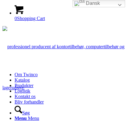
Dansk
0
Shopping Cart
Om Twinco
Katalog
Produkter
Logistik
Kontakt os
Bliv forhandler
Søg
Menu
Menu