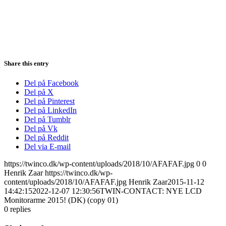
Share this entry
Del på Facebook
Del på X
Del på Pinterest
Del på LinkedIn
Del på Tumblr
Del på Vk
Del på Reddit
Del via E-mail
https://twinco.dk/wp-content/uploads/2018/10/AFAFAF.jpg
0
0
Henrik Zaar
https://twinco.dk/wp-
content/uploads/2018/10/AFAFAF.jpg
Henrik Zaar
2015-11-12
14:42:15
2022-12-07 12:30:56
TWIN-CONTACT: NYE LCD
Monitorarme 2015! (DK) (copy 01)
0
replies