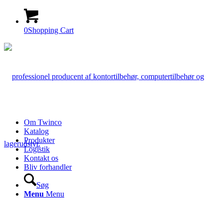
0
Shopping Cart
Om Twinco
Katalog
Produkter
Logistik
Kontakt os
Bliv forhandler
Søg
Menu
Menu