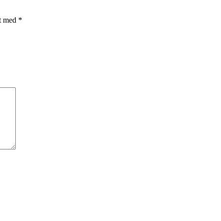
et med
*