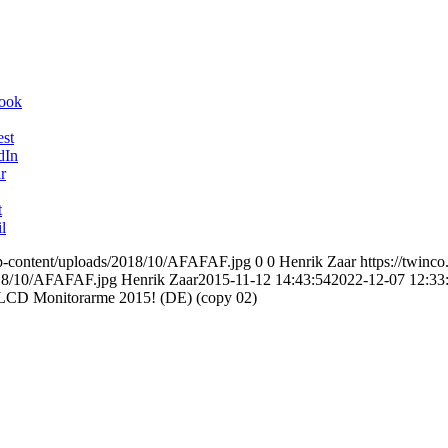
book
est
dIn
r
t
l
wp-content/uploads/2018/10/AFAFAF.jpg
0
0
Henrik Zaar
https://twinc
018/10/AFAFAF.jpg
Henrik Zaar
2015-11-12 14:43:54
2022-12-07 12:33
 Monitorarme 2015! (DE) (copy 02)