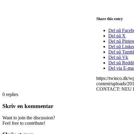
Share this entry
Del på Face
Del på X
Del på Pinter
Del på Linke
Del på Tumbl
Del på Vk
Del på Reddi
Del via E-mai
https://twinco.dk/
content/uploads/2
CONTACT: NEU LCD
0
replies
Skriv en kommentar
Want to join the discussion?
Feel free to contribute!