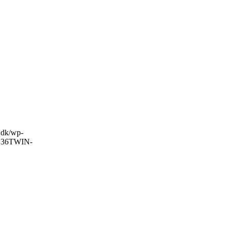
o.dk/wp-
:36
TWIN-