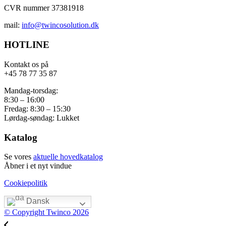
CVR nummer 37381918
mail:
info@twincosolution.dk
HOTLINE
Kontakt os på
+45 78 77 35 87
Mandag-torsdag:
8:30 – 16:00
Fredag: 8:30 – 15:30
Lørdag-søndag: Lukket
Katalog
Se vores
aktuelle hovedkatalog
Åbner i et nyt vindue
Cookiepolitik
Dansk
© Copyright Twinco 2026