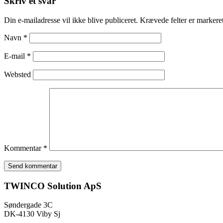
Skriv et svar
Din e-mailadresse vil ikke blive publiceret.
Krævede felter er marker
Navn
*
E-mail
*
Websted
Kommentar
*
TWINCO Solution ApS
Søndergade 3C
DK-4130 Viby Sj