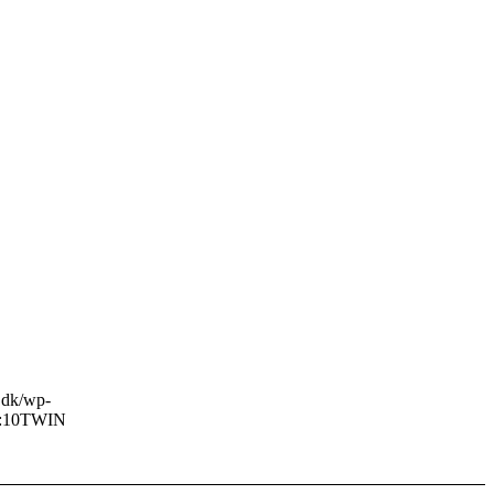
o.dk/wp-
:10
TWIN