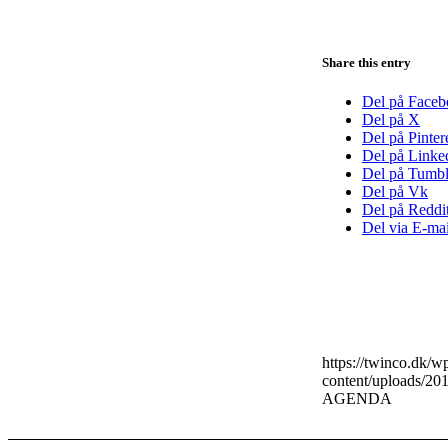
Share this entry
Del på Face
Del på X
Del på Pinter
Del på Linke
Del på Tumbl
Del på Vk
Del på Reddi
Del via E-mai
https://twinco.dk/
content/uploads/2
AGENDA