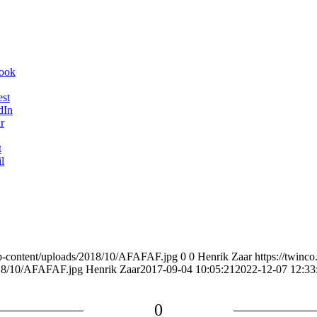
book
est
dIn
r
t
l
wp-content/uploads/2018/10/AFAFAF.jpg
0
0
Henrik Zaar
https://twinc
018/10/AFAFAF.jpg
Henrik Zaar
2017-09-04 10:05:21
2022-12-07 12:33
0