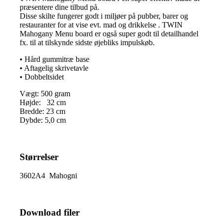
præsentere dine tilbud på.
Disse skilte fungerer godt i miljøer på pubber, barer og
restauranter for at vise evt. mad og drikkelse . TWIN
Mahogany Menu board er også super godt til detailhandel
fx. til at tilskynde sidste øjebliks impulskøb.
• Hård gummitræ base
• Aftagelig skrivetavle
• Dobbeltsidet
Vægt: 500 gram
Højde: 32 cm
Bredde: 23 cm
Dybde: 5,0 cm
Størrelser
3602A4 Mahogni
Download filer