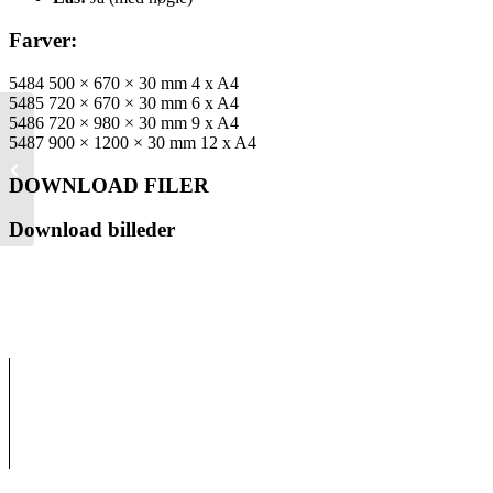
Farver:
5484 500 × 670 × 30 mm 4 x A4
5485 720 × 670 × 30 mm 6 x A4
5486 720 × 980 × 30 mm 9 x A4
2000A0 TWIN LIGHT
5487 900 × 1200 × 30 mm 12 x A4
Snapramme, A0
DOWNLOAD FILER
Download billeder