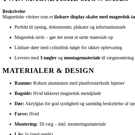
Beskrivelse
Magnetiske vitriner som er
låsbare display-skabe med magnetisk ta
Perfekt til opslag, dokumenter, plakater og informationsark
Magnetisk tavle – gør det nemt at sætte materiale op
Låsbare døre med cylindrisk nøgle for sikker opbevaring
Leveres med
3 nøgler
og
montagemateriale
til vægmontering
MATERIALER & DESIGN
Ramme:
Robust aluminium med plastforstærkede hjørner
Bagside:
Hvid lakkeret magnetisk metalplade
Dør:
Akrylglas for god synlighed og samtidig beskyttelse af op
Farve:
Hvid
Montering:
Til væg – inkl. monteringsmateriale
Lås:
Ja (med nøgle)