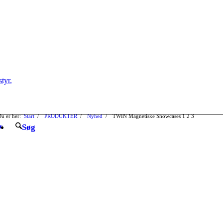
u er her:
Start
/
PRODUKTER
/
Nyhed
/
TWIN Magnetiske Showcases
1
2
3
r
Søg