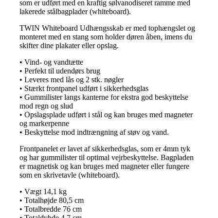
som er udført med en kraftig sølvanodiseret ramme med
lakerede stålbagplader (whiteboard).
TWIN Whiteboard Udhængsskab er med tophængslet og
monteret med en stang som holder døren åben, imens du
skifter dine plakater eller opslag.
• Vind- og vandtætte
• Perfekt til udendørs brug
• Leveres med lås og 2 stk. nøgler
• Stærkt frontpanel udført i sikkerhedsglas
• Gummilister langs kanterne for ekstra god beskyttelse
mod regn og slud
• Opslagsplade udført i stål og kan bruges med magneter
og markerpenne
• Beskyttelse mod indtrængning af støv og vand.
Frontpanelet er lavet af sikkerhedsglas, som er 4mm tyk
og har gummilister til optimal vejrbeskyttelse. Bagpladen
er magnetisk og kan bruges med magneter eller fungere
som en skrivetavle (whiteboard).
• Vægt 14,1 kg
• Totalhøjde 80,5 cm
• Totalbredde 76 cm
• Totaldybde 4,7 cm