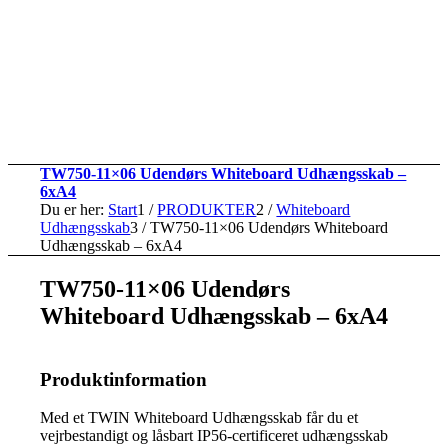
TW750-11×06 Udendørs Whiteboard Udhængsskab –
6xA4
Du er her:
Start
1
/
PRODUKTER
2
/
Whiteboard
Udhængsskab
3
/
TW750-11×06 Udendørs Whiteboard
Udhængsskab – 6xA4
TW750-11×06 Udendørs
Whiteboard Udhængsskab – 6xA4
Produktinformation
Med et TWIN Whiteboard Udhængsskab får du et
vejrbestandigt og låsbart IP56-certificeret udhængsskab