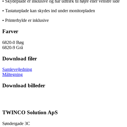
• Skydeplade er inklusive og har udtræk til højre eller venstre side
• Tastaturplade kan skydes ind under monitorpladen
• Printerhylde er inklusive
Farver
6820-0 Bøg
6820-9 Grå
Download filer
Samlevejledning
Måltegning
Download billeder
TWINCO Solution ApS
Søndergade 3C