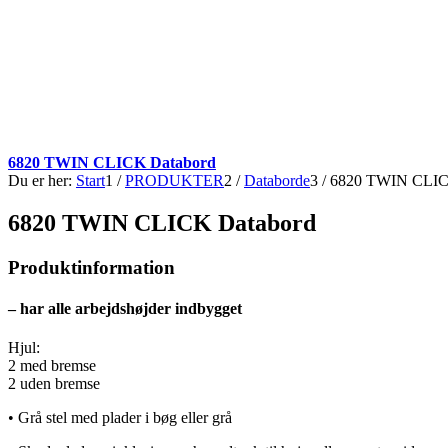
6820 TWIN CLICK Databord
Du er her:
Start
1
/
PRODUKTER
2
/
Databorde
3
/
6820 TWIN CLIC
6820 TWIN CLICK Databord
Produktinformation
– har alle arbejdshøjder indbygget
Hjul:
2 med bremse
2 uden bremse
• Grå stel med plader i bøg eller grå