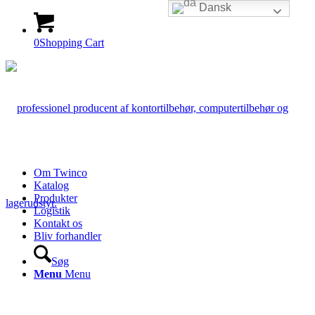
Dansk
0
Shopping Cart
Om Twinco
Katalog
Produkter
Logistik
Kontakt os
Bliv forhandler
Søg
Menu
Menu