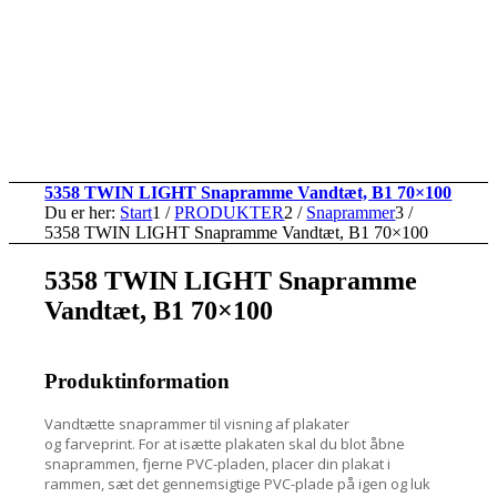
5358 TWIN LIGHT Snapramme Vandtæt, B1 70×100
Du er her:
Start
1
/
PRODUKTER
2
/
Snaprammer
3
/
5358 TWIN LIGHT Snapramme Vandtæt, B1 70×100
5358 TWIN LIGHT Snapramme
Vandtæt, B1 70×100
Produktinformation
Vandtætte snaprammer til visning af plakater
og farveprint. For at isætte plakaten skal du blot åbne
snaprammen, fjerne PVC-pladen, placer din plakat i
rammen, sæt det gennemsigtige PVC-plade på igen og luk