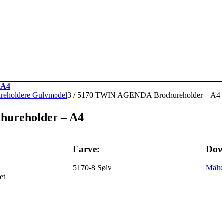
 A4
reholdere Gulvmodel
3
/
5170 TWIN AGENDA Brochureholder – A4
ureholder – A4
Farve:
Dow
5170-8 Sølv
Målt
et