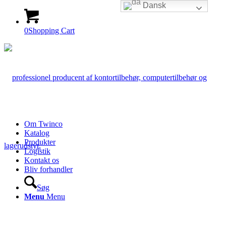
Dansk
0
Shopping Cart
Om Twinco
Katalog
Produkter
Logistik
Kontakt os
Bliv forhandler
Søg
Menu
Menu