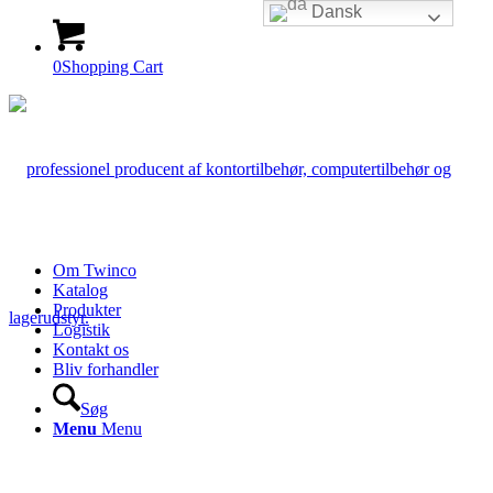
Dansk
0
Shopping Cart
Om Twinco
Katalog
Produkter
Logistik
Kontakt os
Bliv forhandler
Søg
Menu
Menu