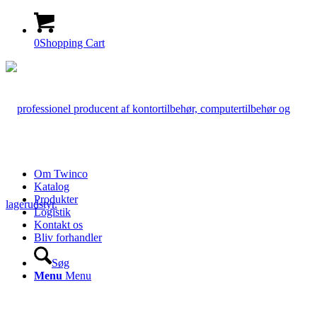
0
Shopping Cart
Om Twinco
Katalog
Produkter
Logistik
Kontakt os
Bliv forhandler
Søg
Menu
Menu