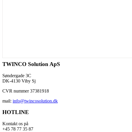
TWINCO Solution ApS
Søndergade 3C
DK-4130 Viby Sj
CVR nummer 37381918
mail:
info@twincosolution.dk
HOTLINE
Kontakt os på
+45 78 77 35 87