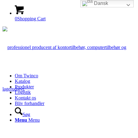
Dansk
0
Shopping Cart
Om Twinco
Katalog
Produkter
Logistik
Kontakt os
Bliv forhandler
Søg
Menu
Menu