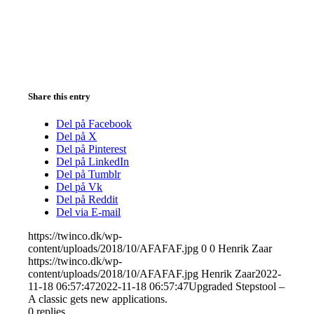
Share this entry
Del på Facebook
Del på X
Del på Pinterest
Del på LinkedIn
Del på Tumblr
Del på Vk
Del på Reddit
Del via E-mail
https://twinco.dk/wp-
content/uploads/2018/10/AFAFAF.jpg
0
0
Henrik Zaar
https://twinco.dk/wp-
content/uploads/2018/10/AFAFAF.jpg
Henrik Zaar
2022-
11-18 06:57:47
2022-11-18 06:57:47
Upgraded Stepstool –
A classic gets new applications.
0
replies