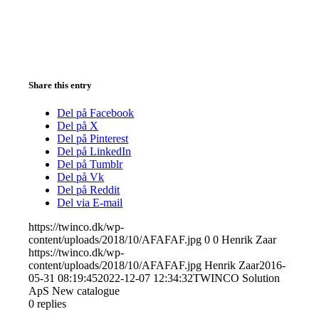
Share this entry
Del på Facebook
Del på X
Del på Pinterest
Del på LinkedIn
Del på Tumblr
Del på Vk
Del på Reddit
Del via E-mail
https://twinco.dk/wp-
content/uploads/2018/10/AFAFAF.jpg
0
0
Henrik Zaar
https://twinco.dk/wp-
content/uploads/2018/10/AFAFAF.jpg
Henrik Zaar
2016-
05-31 08:19:45
2022-12-07 12:34:32
TWINCO Solution
ApS New catalogue
0
replies