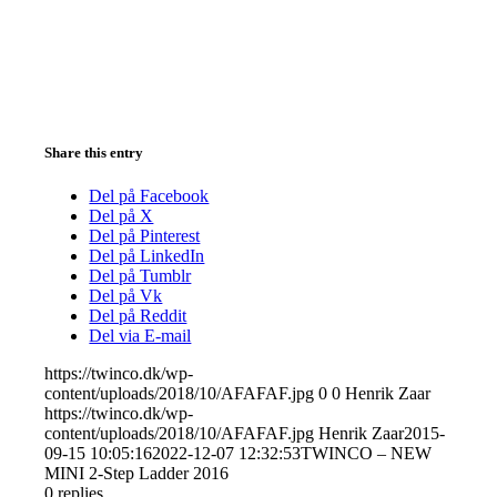
Share this entry
Del på Facebook
Del på X
Del på Pinterest
Del på LinkedIn
Del på Tumblr
Del på Vk
Del på Reddit
Del via E-mail
https://twinco.dk/wp-
content/uploads/2018/10/AFAFAF.jpg
0
0
Henrik Zaar
https://twinco.dk/wp-
content/uploads/2018/10/AFAFAF.jpg
Henrik Zaar
2015-
09-15 10:05:16
2022-12-07 12:32:53
TWINCO – NEW
MINI 2-Step Ladder 2016
0
replies