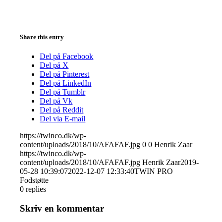
Share this entry
Del på Facebook
Del på X
Del på Pinterest
Del på LinkedIn
Del på Tumblr
Del på Vk
Del på Reddit
Del via E-mail
https://twinco.dk/wp-
content/uploads/2018/10/AFAFAF.jpg
0
0
Henrik Zaar
https://twinco.dk/wp-
content/uploads/2018/10/AFAFAF.jpg
Henrik Zaar
2019-
05-28 10:39:07
2022-12-07 12:33:40
TWIN PRO
Fodstøtte
0
replies
Skriv en kommentar