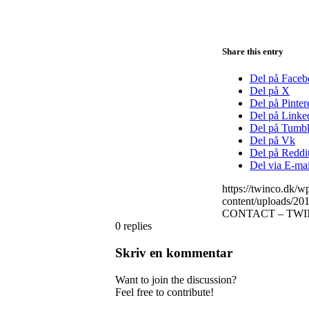
Share this entry
Del på Face
Del på X
Del på Pinter
Del på Linke
Del på Tumbl
Del på Vk
Del på Reddi
Del via E-mai
https://twinco.dk/
content/uploads/2
CONTACT – TWINC
0
replies
Skriv en kommentar
Want to join the discussion?
Feel free to contribute!