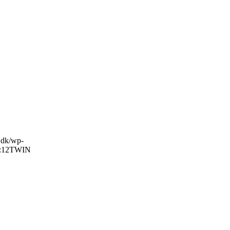
o.dk/wp-
:12
TWIN