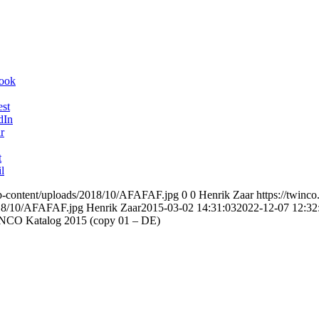
book
est
dIn
r
t
l
wp-content/uploads/2018/10/AFAFAF.jpg
0
0
Henrik Zaar
https://twinc
018/10/AFAFAF.jpg
Henrik Zaar
2015-03-02 14:31:03
2022-12-07 12:32
O Katalog 2015 (copy 01 – DE)