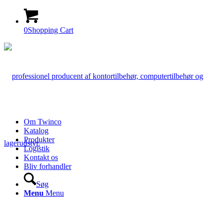
0
Shopping Cart
Om Twinco
Katalog
Produkter
Logistik
Kontakt os
Bliv forhandler
Søg
Menu
Menu