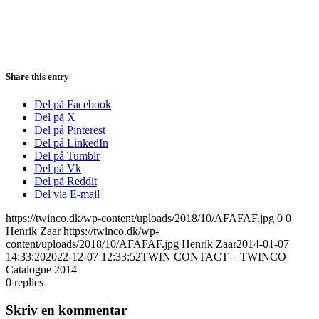
Share this entry
Del på Facebook
Del på X
Del på Pinterest
Del på LinkedIn
Del på Tumblr
Del på Vk
Del på Reddit
Del via E-mail
https://twinco.dk/wp-content/uploads/2018/10/AFAFAF.jpg
0
0
Henrik Zaar
https://twinco.dk/wp-
content/uploads/2018/10/AFAFAF.jpg
Henrik Zaar
2014-01-07
14:33:20
2022-12-07 12:33:52
TWIN CONTACT – TWINCO
Catalogue 2014
0
replies
Skriv en kommentar