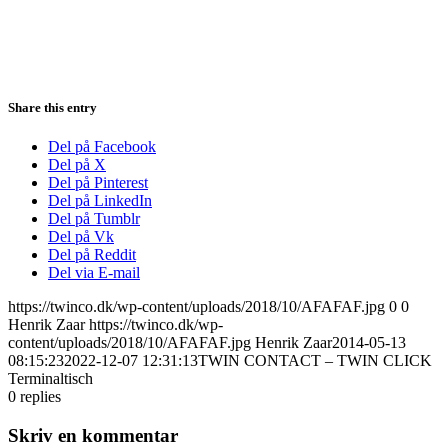
Share this entry
Del på Facebook
Del på X
Del på Pinterest
Del på LinkedIn
Del på Tumblr
Del på Vk
Del på Reddit
Del via E-mail
https://twinco.dk/wp-content/uploads/2018/10/AFAFAF.jpg
0
0
Henrik Zaar
https://twinco.dk/wp-
content/uploads/2018/10/AFAFAF.jpg
Henrik Zaar
2014-05-13
08:15:23
2022-12-07 12:31:13
TWIN CONTACT – TWIN CLICK
Terminaltisch
0
replies
Skriv en kommentar