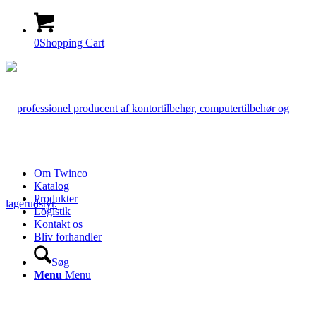
0
Shopping Cart
Om Twinco
Katalog
Produkter
Logistik
Kontakt os
Bliv forhandler
Søg
Menu
Menu