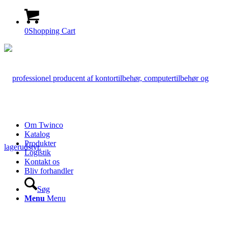
0
Shopping Cart
Om Twinco
Katalog
Produkter
Logistik
Kontakt os
Bliv forhandler
Søg
Menu
Menu