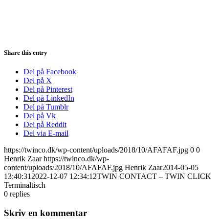
Share this entry
Del på Facebook
Del på X
Del på Pinterest
Del på LinkedIn
Del på Tumblr
Del på Vk
Del på Reddit
Del via E-mail
https://twinco.dk/wp-content/uploads/2018/10/AFAFAF.jpg
0
0
Henrik Zaar
https://twinco.dk/wp-
content/uploads/2018/10/AFAFAF.jpg
Henrik Zaar
2014-05-05
13:40:31
2022-12-07 12:34:12
TWIN CONTACT – TWIN CLICK
Terminaltisch
0
replies
Skriv en kommentar