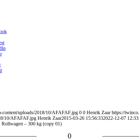
book
est
dIn
r
t
l
wp-content/uploads/2018/10/AFAFAF.jpg
0
0
Henrik Zaar
https://twinc
018/10/AFAFAF.jpg
Henrik Zaar
2015-03-26 15:56:33
2022-12-07 12:33
llwagen – 300 kg (copy 01)
0