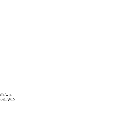
o.dk/wp-
:08
TWIN