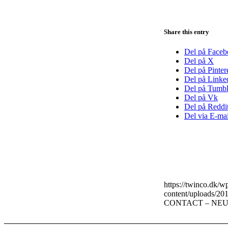
Share this entry
Del på Face
Del på X
Del på Pinter
Del på Linke
Del på Tumbl
Del på Vk
Del på Reddi
Del via E-mai
https://twinco.dk/
content/uploads/2
CONTACT – NEU Ro