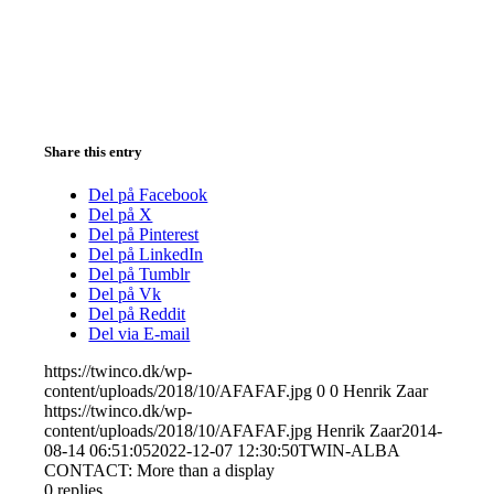
Share this entry
Del på Facebook
Del på X
Del på Pinterest
Del på LinkedIn
Del på Tumblr
Del på Vk
Del på Reddit
Del via E-mail
https://twinco.dk/wp-
content/uploads/2018/10/AFAFAF.jpg
0
0
Henrik Zaar
https://twinco.dk/wp-
content/uploads/2018/10/AFAFAF.jpg
Henrik Zaar
2014-
08-14 06:51:05
2022-12-07 12:30:50
TWIN-ALBA
CONTACT: More than a display
0
replies