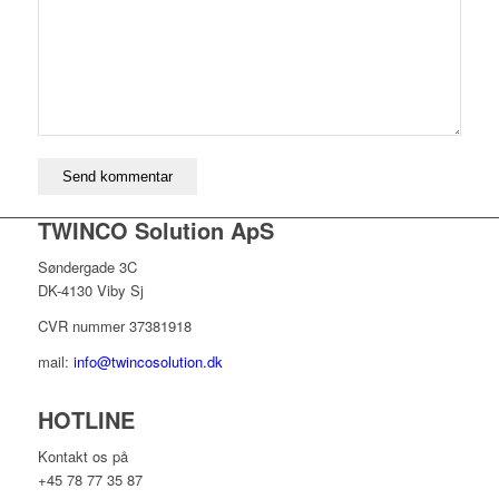
TWINCO Solution ApS
Søndergade 3C
DK-4130 Viby Sj
CVR nummer 37381918
mail:
info@twincosolution.dk
HOTLINE
Kontakt os på
+45 78 77 35 87