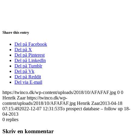
Share this entry
Del på Facebook
Del på X
Del på Pinterest
Del på LinkedIn
Del på Tumblr
Del på Vk
Del på Reddit
Del via E-mail
https://twinco.dk/wp-content/uploads/2018/10/AFAFAF.jpg
0
0
Henrik Zaar
https://twinco.dk/wp-
content/uploads/2018/10/AFAFAF.jpg
Henrik Zaar
2013-04-18
07:15:49
2022-12-07 12:31:53
To prospect database – follow up 18-
04-2013
0
replies
Skriv en kommentar