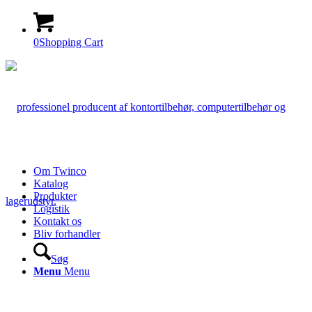
0
Shopping Cart
Om Twinco
Katalog
Produkter
Logistik
Kontakt os
Bliv forhandler
Søg
Menu
Menu