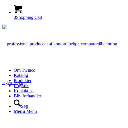
0
Shopping Cart
Om Twinco
Katalog
Produkter
Logistik
Kontakt os
Bliv forhandler
Søg
Menu
Menu