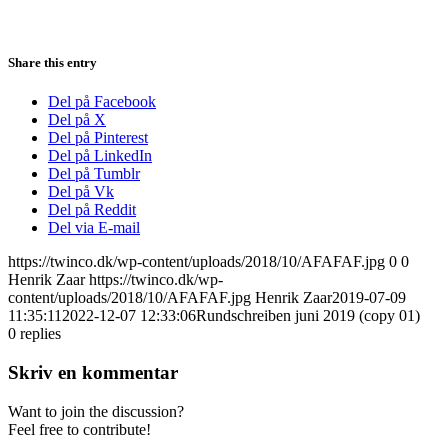
Share this entry
Del på Facebook
Del på X
Del på Pinterest
Del på LinkedIn
Del på Tumblr
Del på Vk
Del på Reddit
Del via E-mail
https://twinco.dk/wp-content/uploads/2018/10/AFAFAF.jpg
0
0
Henrik Zaar
https://twinco.dk/wp-
content/uploads/2018/10/AFAFAF.jpg
Henrik Zaar
2019-07-09
11:35:11
2022-12-07 12:33:06
Rundschreiben juni 2019 (copy 01)
0
replies
Skriv en kommentar
Want to join the discussion?
Feel free to contribute!