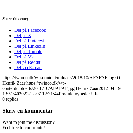
Share this entry
Del på Facebook
Del på X
Del på Pinterest
Del på LinkedIn
Del på Tumblr
Del på Vk
Del på Reddit
Del via E-mail
https://twinco.dk/wp-content/uploads/2018/10/AFAFAF.jpg
0
0
Henrik Zaar
https://twinco.dk/wp-
content/uploads/2018/10/AFAFAF.jpg
Henrik Zaar
2012-04-19
13:51:40
2022-12-07 12:31:44
Produkt nyheder UK
0
replies
Skriv en kommentar
Want to join the discussion?
Feel free to contribute!