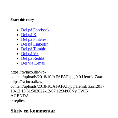
Share this entry
Del på Facebook
Del på X
Del på Pinterest
Del på LinkedIn
Del på Tumblr
Del på Vk
Del på Reddit
Del via E-mail
https://twinco.dk/wp-
content/uploads/2018/10/AFAFAF.jpg
0
0
Henrik Zaar
https://twinco.dk/wp-
content/uploads/2018/10/AFAFAF.jpg
Henrik Zaar
2017-
10-12 15:51:50
2022-12-07 12:34:00
Ny TWIN
AGENDA
0
replies
Skriv en kommentar