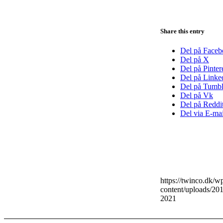
Share this entry
Del på Face
Del på X
Del på Pinter
Del på Linke
Del på Tumbl
Del på Vk
Del på Reddi
Del via E-mai
https://twinco.dk/
content/uploads/2
2021