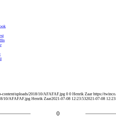
book
est
dIn
r
t
l
wp-content/uploads/2018/10/AFAFAF.jpg
0
0
Henrik Zaar
https://twinc
018/10/AFAFAF.jpg
Henrik Zaar
2021-07-08 12:23:53
2021-07-08 12:23
0