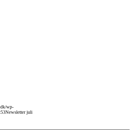
o.dk/wp-
:53
Newsletter juli