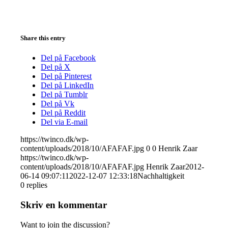
Share this entry
Del på Facebook
Del på X
Del på Pinterest
Del på LinkedIn
Del på Tumblr
Del på Vk
Del på Reddit
Del via E-mail
https://twinco.dk/wp-
content/uploads/2018/10/AFAFAF.jpg
0
0
Henrik Zaar
https://twinco.dk/wp-
content/uploads/2018/10/AFAFAF.jpg
Henrik Zaar
2012-
06-14 09:07:11
2022-12-07 12:33:18
Nachhaltigkeit
0
replies
Skriv en kommentar
Want to join the discussion?