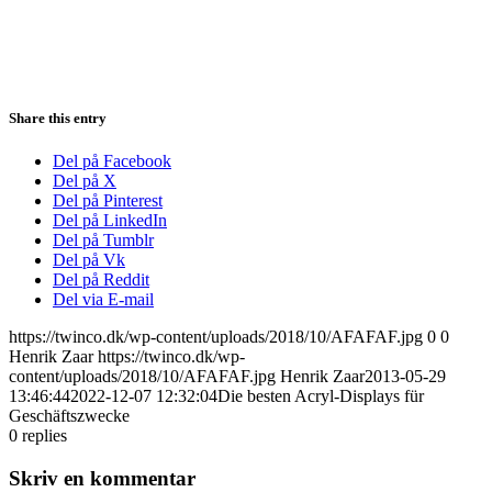
Share this entry
Del på Facebook
Del på X
Del på Pinterest
Del på LinkedIn
Del på Tumblr
Del på Vk
Del på Reddit
Del via E-mail
https://twinco.dk/wp-content/uploads/2018/10/AFAFAF.jpg
0
0
Henrik Zaar
https://twinco.dk/wp-
content/uploads/2018/10/AFAFAF.jpg
Henrik Zaar
2013-05-29
13:46:44
2022-12-07 12:32:04
Die besten Acryl-Displays für
Geschäftszwecke
0
replies
Skriv en kommentar