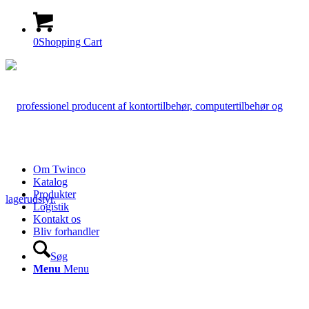
0
Shopping Cart
Om Twinco
Katalog
Produkter
Logistik
Kontakt os
Bliv forhandler
Søg
Menu
Menu