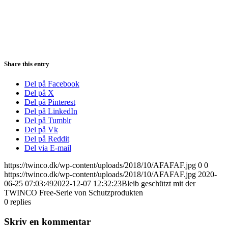
Share this entry
Del på Facebook
Del på X
Del på Pinterest
Del på LinkedIn
Del på Tumblr
Del på Vk
Del på Reddit
Del via E-mail
https://twinco.dk/wp-content/uploads/2018/10/AFAFAF.jpg
0
0
https://twinco.dk/wp-content/uploads/2018/10/AFAFAF.jpg
2020-
06-25 07:03:49
2022-12-07 12:32:23
Bleib geschützt mit der
TWINCO Free-Serie von Schutzprodukten
0
replies
Skriv en kommentar