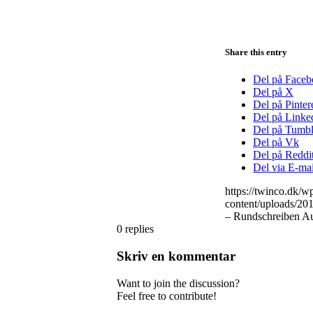
Share this entry
Del på Face
Del på X
Del på Pinter
Del på Linke
Del på Tumbl
Del på Vk
Del på Reddi
Del via E-mai
https://twinco.dk/
content/uploads/2
– Rundschreiben Au
0
replies
Skriv en kommentar
Want to join the discussion?
Feel free to contribute!