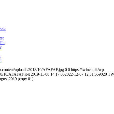
book
est
dIn
r
t
l
wp-content/uploads/2018/10/AFAFAF.jpg
0
0
https://twinco.dk/wp-
018/10/AFAFAF.jpg
2019-11-08 14:17:05
2022-12-07 12:31:55
9020 TW
gust 2019 (copy 01)