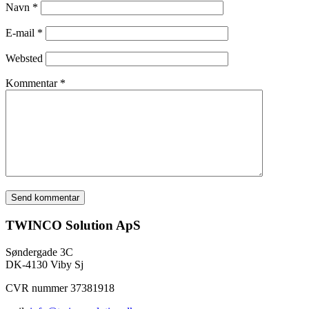
Navn
*
E-mail
*
Websted
Kommentar
*
TWINCO Solution ApS
Søndergade 3C
DK-4130 Viby Sj
CVR nummer 37381918