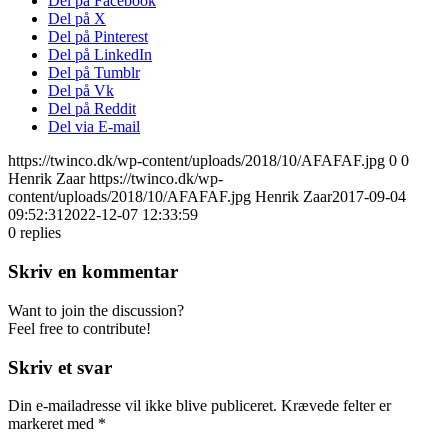
Del på Facebook
Del på X
Del på Pinterest
Del på LinkedIn
Del på Tumblr
Del på Vk
Del på Reddit
Del via E-mail
https://twinco.dk/wp-content/uploads/2018/10/AFAFAF.jpg
0
0
Henrik Zaar
https://twinco.dk/wp-
content/uploads/2018/10/AFAFAF.jpg
Henrik Zaar
2017-09-04
09:52:31
2022-12-07 12:33:59
0
replies
Skriv en kommentar
Want to join the discussion?
Feel free to contribute!
Skriv et svar
Din e-mailadresse vil ikke blive publiceret.
Krævede felter er
markeret med
*