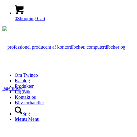
0
Shopping Cart
Om Twinco
Katalog
Produkter
Logistik
Kontakt os
Bliv forhandler
Søg
Menu
Menu