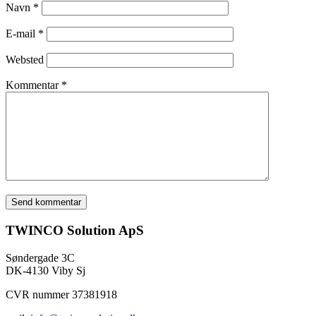
Navn
*
E-mail
*
Websted
Kommentar
*
TWINCO Solution ApS
Søndergade 3C
DK-4130 Viby Sj
CVR nummer 37381918