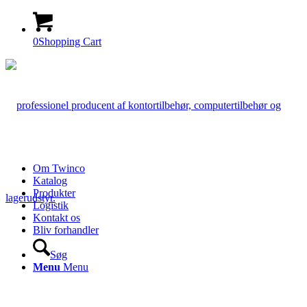
0
Shopping Cart
Om Twinco
Katalog
Produkter
Logistik
Kontakt os
Bliv forhandler
Søg
Menu
Menu