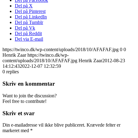
Del på Facebook
Del på X
Del på Pinterest
Del på LinkedIn
Del på Tumblr
Del på Vk
Del på Reddit
Del via E-mail
https://twinco.dk/wp-content/uploads/2018/10/AFAFAF.jpg
0
0
Henrik Zaar
https://twinco.dk/wp-
content/uploads/2018/10/AFAFAF.jpg
Henrik Zaar
2012-08-23
14:12:43
2022-12-07 12:32:59
0
replies
Skriv en kommentar
Want to join the discussion?
Feel free to contribute!
Skriv et svar
Din e-mailadresse vil ikke blive publiceret.
Krævede felter er
markeret med
*