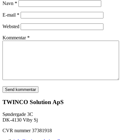
Navn
*
E-mail
*
Websted
Kommentar
*
TWINCO Solution ApS
Søndergade 3C
DK-4130 Viby Sj
CVR nummer 37381918