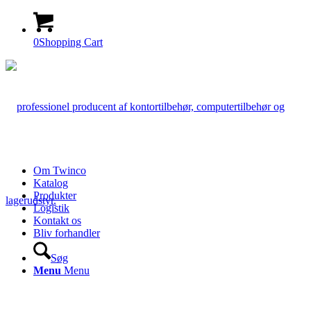
0
Shopping Cart
Om Twinco
Katalog
Produkter
Logistik
Kontakt os
Bliv forhandler
Søg
Menu
Menu