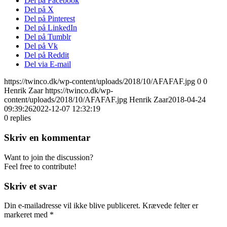
Del på Facebook
Del på X
Del på Pinterest
Del på LinkedIn
Del på Tumblr
Del på Vk
Del på Reddit
Del via E-mail
https://twinco.dk/wp-content/uploads/2018/10/AFAFAF.jpg
0
0
Henrik Zaar
https://twinco.dk/wp-
content/uploads/2018/10/AFAFAF.jpg
Henrik Zaar
2018-04-24
09:39:26
2022-12-07 12:32:19
0
replies
Skriv en kommentar
Want to join the discussion?
Feel free to contribute!
Skriv et svar
Din e-mailadresse vil ikke blive publiceret.
Krævede felter er
markeret med
*