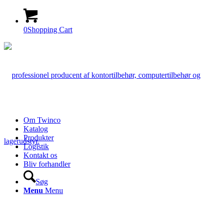
0
Shopping Cart
Om Twinco
Katalog
Produkter
Logistik
Kontakt os
Bliv forhandler
Søg
Menu
Menu