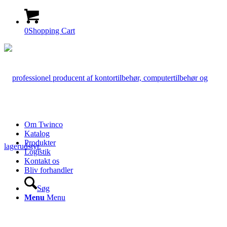
0
Shopping Cart
Om Twinco
Katalog
Produkter
Logistik
Kontakt os
Bliv forhandler
Søg
Menu
Menu