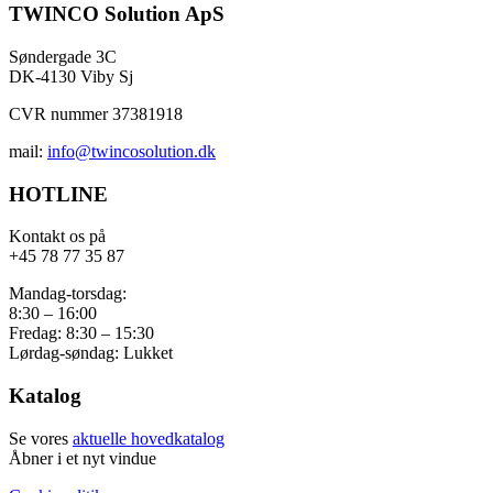
TWINCO Solution ApS
Søndergade 3C
DK-4130 Viby Sj
CVR nummer 37381918
mail:
info@twincosolution.dk
HOTLINE
Kontakt os på
+45 78 77 35 87
Mandag-torsdag:
8:30 – 16:00
Fredag: 8:30 – 15:30
Lørdag-søndag: Lukket
Katalog
Se vores
aktuelle hovedkatalog
Åbner i et nyt vindue