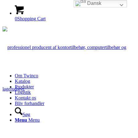
Dansk
0
Shopping Cart
Om Twinco
Katalog
Produkter
Logistik
Kontakt os
Bliv forhandler
Søg
Menu
Menu