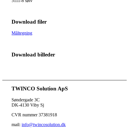
5111-8 sølv
Download filer
Måltegning
Download billeder
TWINCO Solution ApS
Søndergade 3C
DK-4130 Viby Sj
CVR nummer 37381918
mail:
info@twincosolution.dk